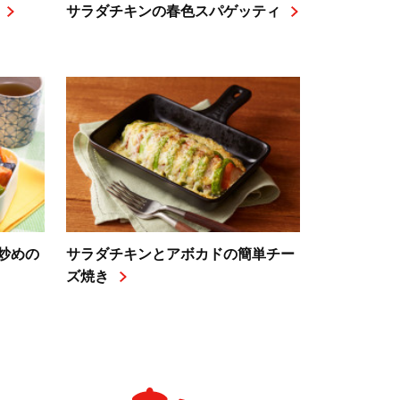
サラダチキンの春色スパゲッティ
炒めの
サラダチキンとアボカドの簡単チー
ズ焼き