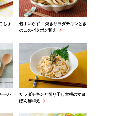
こしょ
包丁いらず！ 焼きサラダチキンとき
のこのバタポン和え
ャーハ
サラダチキンと切り干し大根のマヨ
ぽん酢和え