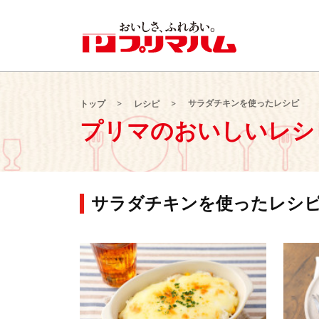
サラダチキンを使ったレシピ
トップ
レシピ
プリマのおいしいレシ
サラダチキンを使ったレシ