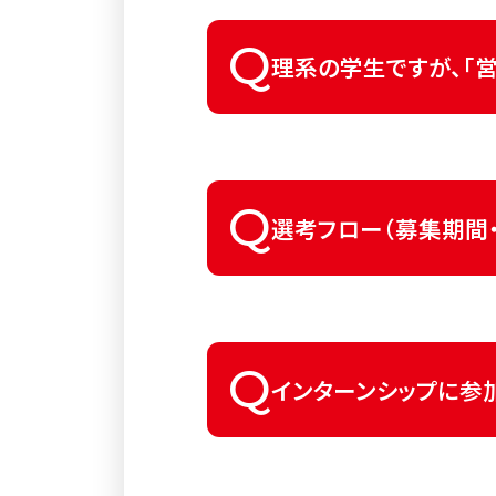
「品質管理」、「研究」、
Q
予めご了承ください。
理系の学生ですが、「
可能です。「営業・管理」
Q
選考フロー（募集期間
エントリーいただいた方
Q
まずはマイページよりエ
インターンシップに参