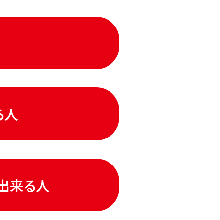
る人
出来る人