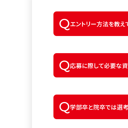
Q
エントリー方法を教え
新卒の方はページ上部の【
Q
応募に際して必要な資
資格の有無が選考に影響
Q
ただし、入社までに必要
学部卒と院卒では選考
現時点でお持ちでない方