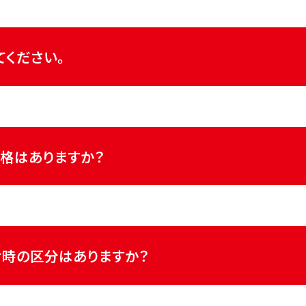
てください。
Entry】よりエントリーをお願いいたします。
格はありますか？
することはございません。
な資格として、普通自動車免許（AT限定可）の取得が必須となり
時の区分はありますか？
も応募は可能ですが、入社前までに必ず取得いただく必要がご