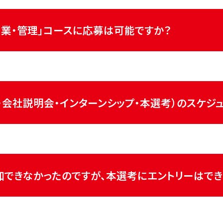
「開発」、「技術」コースは基礎スキルを要するため、理系の方の
営業・管理」コースに応募は可能ですか？
コースは学部不問としております。
・会社説明会・インターンシップ・本選考）のスケジ
に、都度ご案内をします。
ントリーをお願いいたします。
加できなかったのですが、本選考にエントリーはでき