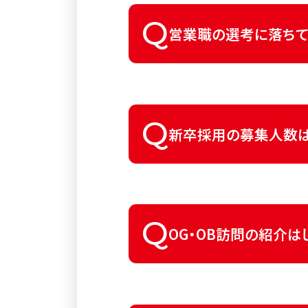
はい。インターンシップの
Q
営業職の選考に落ちて
異なるコースの本選考へ
Q
新卒採用の募集人数は
４０～５０名程度を予定し
Q
OG・OB訪問の紹介は
当社としてOG・OB社員