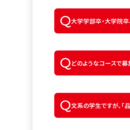
区分はございません。全
Q
大学学部卒・大学院卒
高校・高専・専門学校卒
Q
高校卒の方は、ハローワ
どのようなコースで募
「品質管理」、「研究」、「
Q
文系の学生ですが、「品