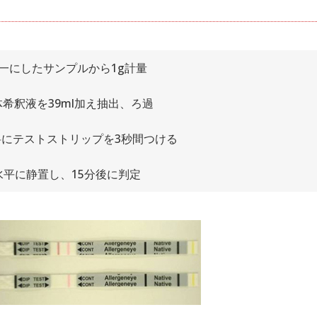
一にしたサンプルから1g計量
体希釈液を39ml加え抽出、ろ過
料にテストストリップを3秒間つける
水平に静置し、15分後に判定