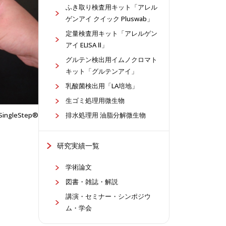
ふき取り検査⽤キット「アレル
ゲンアイ クイック Pluswab」
定量検査⽤キット「アレルゲン
アイ ELISA Ⅱ」
グルテン検出用イムノクロマト
キット「グルテンアイ」
乳酸菌検出用「LA培地」
生ゴミ処理用微生物
排水処理用 油脂分解微生物
SingleStep®
研究実績一覧
学術論文
図書・雑誌・解説
講演・セミナー・シンポジウ
ム・学会