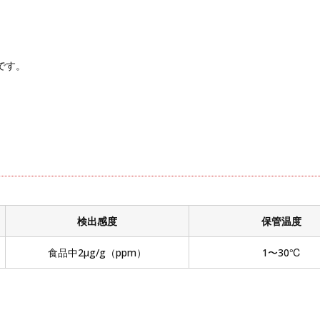
です。
検出感度
保管温度
⾷品中2μg/g（ppm）
1〜30℃