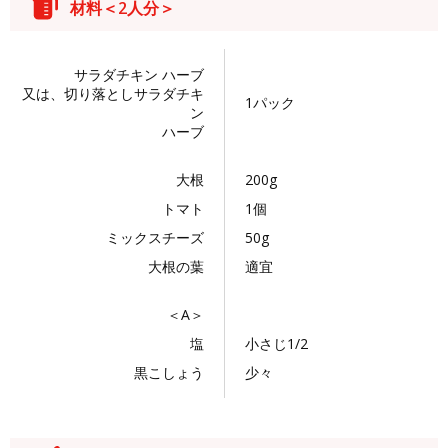
材料＜2人分＞
サラダチキン ハーブ
又は、切り落としサラダチキ
1パック
ン
ハーブ
大根
200g
トマト
1個
ミックスチーズ
50g
大根の葉
適宜
＜A＞
塩
小さじ1/2
黒こしょう
少々