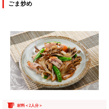
ごま炒め
材料＜2人分＞