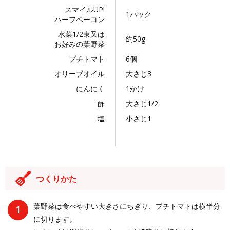
スマイルUP!
1パック
ハーフベーコン
水菜1/2束又は
約50g
お好みの葉野菜
プチトマト
6個
オリーブオイル
大さじ3
にんにく
1かけ
酢
大さじ1/2
塩
小さじ1
つくりかた
葉野菜は食べやすい大きさにちぎり、プチトマトは横半分
に切ります。