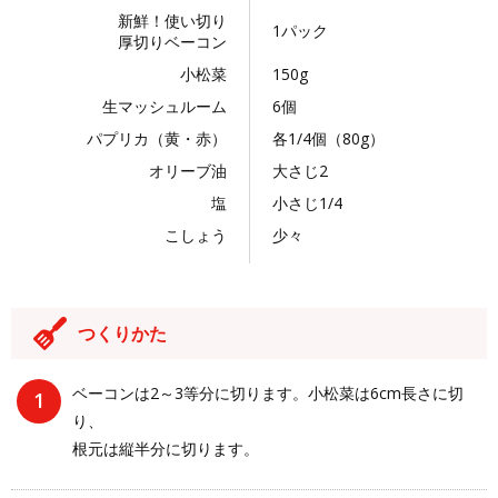
新鮮！使い切り
1パック
厚切りベーコン
小松菜
150g
生マッシュルーム
6個
パプリカ（黄・赤）
各1/4個（80g）
オリーブ油
大さじ2
塩
小さじ1/4
こしょう
少々
つくりかた
ベーコンは2～3等分に切ります。小松菜は6cm長さに切
り、
根元は縦半分に切ります。