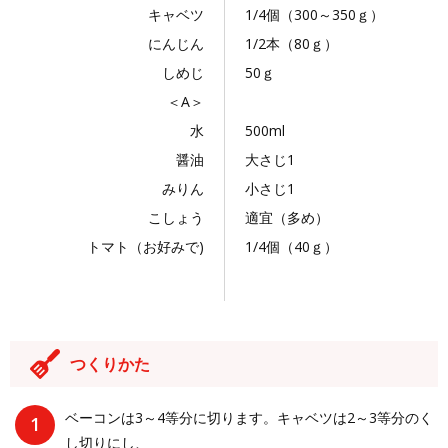
キャベツ
1/4個（300～350ｇ）
にんじん
1/2本（80ｇ）
しめじ
50ｇ
＜A＞
水
500ml
醤油
大さじ1
みりん
小さじ1
こしょう
適宜（多め）
トマト（お好みで)
1/4個（40ｇ）
つくりかた
ベーコンは3～4等分に切ります。キャベツは2～3等分のく
し切りにし、