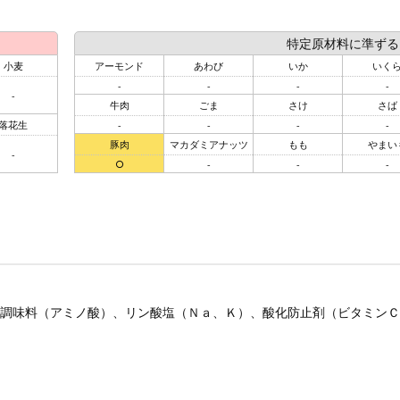
特定原材料に準ずる
小麦
アーモンド
あわび
いか
いく
-
-
-
-
-
牛肉
ごま
さけ
さば
落花生
-
-
-
-
豚肉
マカダミアナッツ
もも
やまい
-
○
-
-
-
調味料（アミノ酸）、リン酸塩（Ｎａ、Ｋ）、酸化防止剤（ビタミンＣ