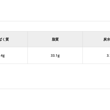
ぱく質
脂質
炭
.4g
33.1g
3