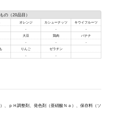
もの（20品目）
ら
オレンジ
カシューナッツ
キウイフルーツ
-
-
-
大豆
鶏肉
バナナ
-
-
-
も
りんご
ゼラチン
-
-
）、ｐＨ調整剤、発色剤（亜硝酸Ｎａ）、保存料（ソ