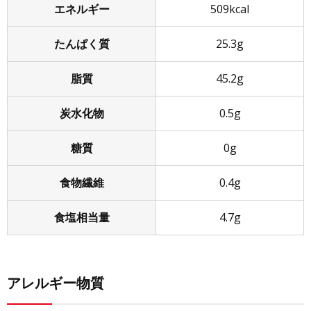
エネルギー
509kcal
たんぱく質
25.3g
脂質
45.2g
炭水化物
0.5g
糖質
0g
食物繊維
0.4g
食塩相当量
4.7g
アレルギー物質