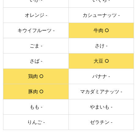
オレンジ -
カシューナッツ -
キウイフルーツ -
牛肉 ○
ごま -
さけ -
さば -
大豆 ○
鶏肉 ○
バナナ -
豚肉 ○
マカダミアナッツ -
もも -
やまいも -
りんご -
ゼラチン -