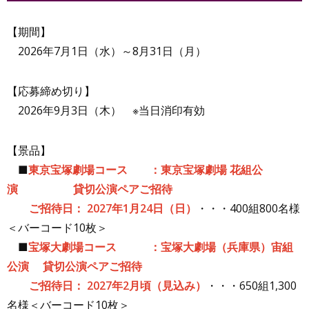
【期間】
2026年7月1日（水）～8月31日（月）
【応募締め切り】
2026年9月3日（木） ※当日消印有効
【景品】
■
東京宝塚劇場コース
：
東京宝塚劇場
花組公
演 貸切公演ペアご招待
ご招待日：
2027
年
1
月
24
日（日）
・・・400組800名様
＜バーコード10枚＞
■
宝塚大劇場コース
：
宝塚大劇場（兵庫県）宙組
公演
貸切公演ペアご招待
ご招待日：
2027
年
2
月頃（見込み）
・・・650組1,300
名様＜バーコード10枚＞