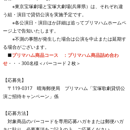
※東京宝塚劇場と宝塚大劇場(兵庫県）は、それぞれ違
う組・演目で貸切公演を実施予定です。
※各公演日・演目ほか詳細は追ってプリマハムホームペ
ージ上で告知いたします。
※不測の事態が発生した場合は公演を中止または延期す
る場合がございます。
■
プリマハム商品コース
：
プリマハム商品詰め合わ
せ
・・・300名様＜バーコード 2 枚＞
【応募先】
〒119-0317 晴海郵便局 プリマハム「宝塚歌劇貸切公
演ご招待キャンペーン」係
【応募方法】
対象商品のバーコードを専用応募ハガキまたは郵便ハガ
キに貼り、必要事項をご記入の上、ご応募ください。