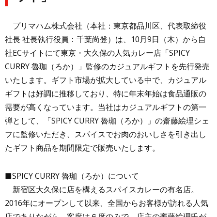
プリマハム株式会社（本社：東京都品川区、代表取締役
社長 社長執行役員：千葉尚登）は、10月
9
日（木）から自
社ECサイトにて東京・大久保の人気カレー店「SPICY
CURRY
魯珈（
ろか）」監修のカジュアルギフトを先行発売
いたします。ギフト市場が拡大している中で、カジュアル
ギフトは好調に推移しており、特に年末年始は食品通販の
需要が高くなっています。当社はカジュアルギフトの第一
弾として、「SPICY CURRY
魯珈（ろ
か）」の齋藤絵理シェ
フに監修いただ
き、スパイスでお肉のおいしさを引き出し
たギフト商品を期間限定で販売いたします。
■
SPICY CURRY
魯珈（ろか）
について
新宿区大久保に店を構えるスパイスカレーの有名店。
2016年にオープンして以来、全国からお客様が訪れる人気
店でありながら、客席は６席のみで、店主の齋藤絵理氏が